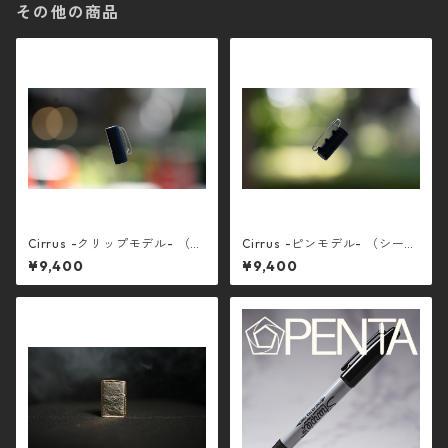
その他の商品
Cirrus -クリップモデル- （シ
Cirrus -ピンモデル- （シーラ
ーラス）
ス）
¥9,400
¥9,400