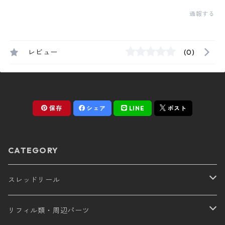
通報する
レビュー
(0)
保存
シェア
LINE
ポスト
CATEGORY
スレッドリール
CUMULUS
リフィル類・周辺パーツ