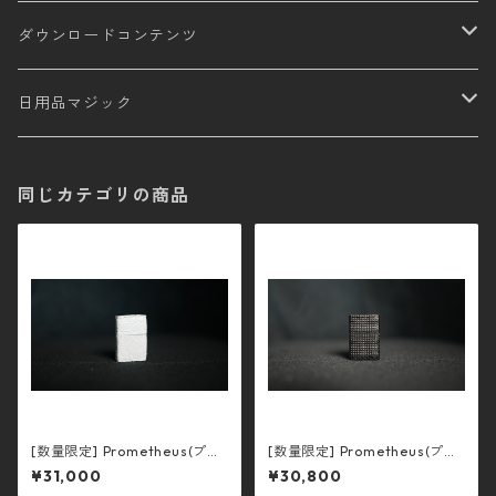
CUMULUS本体
Cirrus
CUMULUS関連
ダウンロードコンテンツ
Cirrus本体
CLOUD
Cirrus関連
スレッドマジック
日用品マジック
CLOUD本体
その他
CLOUD関連
コインマジック
Prometheus
同じカテゴリの商品
インビジブルスレッド
カードマジック
Flash Point
Prometheus関連
その他
PENTA
PENTA関連
[数量限定] Prometheus(プロ
[数量限定] Prometheus(プロ
メテウス) -ホワイトリザード-
メテウス) -グリッド-
¥31,000
¥30,800