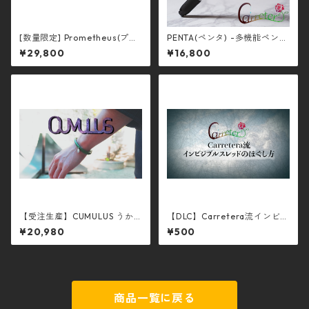
[数量限定] Prometheus(プロ
PENTA(ペンタ) -多機能ペン型
メテウス) -ゴールド-
ギミック-
¥29,800
¥16,800
【受注生産】CUMULUS うか
【DLC】Carretera流インビジ
わたくまモデル XLサイズ （キ
ブルスレッドのほぐし方
¥20,980
¥500
ュムラス）
商品一覧に戻る